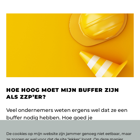
HOE HOOG MOET MIJN BUFFER ZIJN
ALS ZZP’ER?
Veel ondernemers weten ergens wel dat ze een
buffer nodig hebben. Hoe goed je
onderneming nu ook draait, het
ondernemerschap kan soms heel
De cookies op mijn website zijn jammer genoeg niet eetbaar, maar
ze zorgen er wel voor dat de site ‘lekker’ loopt. Op deze manier