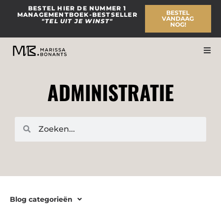
Ga
BESTEL HIER DE NUMMER 1
BESTEL
MANAGEMENTBOEK-BESTSELLER
naar
VANDAAG
"TEL UIT JE WINST"
NOG!
de
inhoud
ADMINISTRATIE
Zoeken
Zoeken
Blog categorieën