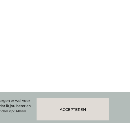
ONDERNEMEN MET
ZELFVERTROUWEN: 5 TIPS
Je zelfvertrouwen vergroten als
ondernemer is een van de belangrijkste
dingen die je kunt doen om je bedrijf te
laten groeien. Een gezonde
onderneming is
LEES VERDER
orgen er wel voor
dat ik jou beter en
ACCEPTEREN
k dan op ‘Alleen