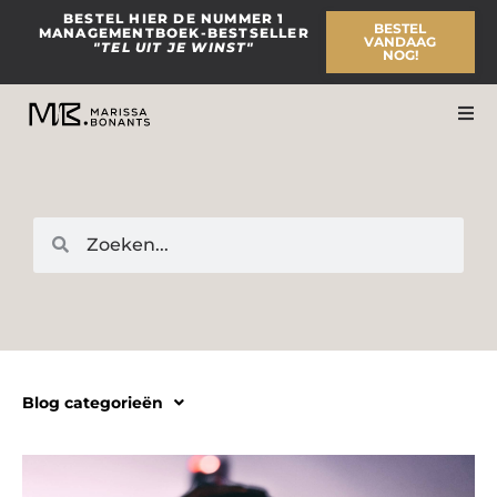
Ga
BESTEL HIER DE NUMMER 1
BESTEL
MANAGEMENTBOEK-BESTSELLER
naar
VANDAAG
"TEL UIT JE WINST"
NOG!
de
inhoud
Zoeken
Zoeken
Blog categorieën