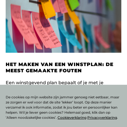
HET MAKEN VAN EEN WINSTPLAN: DE
MEEST GEMAAKTE FOUTEN
Een winstgevend plan bepaalt of je met je
bedrijf geld kunt verdienen. Je ziet in één
oogopslag met welke diensten en producten je
De cookies op mijn website zijn jammer genoeg niet eetbaar, maar
ze zorgen er wel voor dat de site ‘lekker’ loopt. Op deze manier
omzet gaat
verzamel ik ook informatie, zodat ik jou beter en persoonlijker kan
LEES VERDER
helpen. Wil je liever geen cookies? Helemaal goed, klik dan op
‘Alleen noodzakelijke cookies’.
Cookieverklaring
Privacyverklaring
.