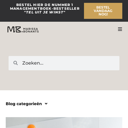
Ga
BESTEL HIER DE NUMMER 1
BESTEL
MANAGEMENTBOEK-BESTSELLER
naar
VANDAAG
"TEL UIT JE WINST"
NOG!
de
inhoud
Zoeken
Zoeken
Blog categorieën