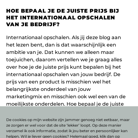
HOE BEPAAL JE DE JUISTE PRIJS BIJ
HET INTERNATIONAAL OPSCHALEN
VAN JE BEDRIJF?
Internationaal opschalen. Als jij deze blog aan
het lezen bent, dan is dat waarschijnlijk een
ambitie van je. Dat kunnen we alleen maar
toejuichen, daarom vertellen we je graag alles
over hoe je de juiste prijs kunt bepalen bij het
internationaal opschalen van jouw bedrijf. De
prijs van een product is misschien wel het
belangrijkste onderdeel van jouw
marketingmix en misschien ook wel een van de
moeilijkste onderdelen. Hoe bepaal je de juiste
prijs voor een product en hoe is dit anders op
het moment dat je internationaal wil gaan
De cookies op mijn website zijn jammer genoeg niet eetbaar, maar
ze zorgen er wel voor dat de site ‘lekker’ loopt. Op deze manier
opschalen?
verzamel ik ook informatie, zodat ik jou beter en persoonlijker kan
LEES VERDER
helpen. Wil je liever geen cookies? Helemaal goed, klik dan op