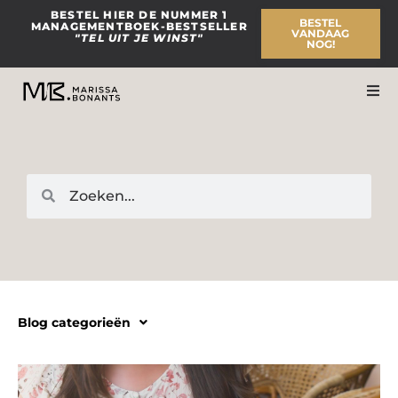
Ga
BESTEL HIER DE NUMMER 1
BESTEL
MANAGEMENTBOEK-BESTSELLER
naar
VANDAAG
"TEL UIT JE WINST"
NOG!
de
inhoud
Zoeken
Zoeken
Blog categorieën