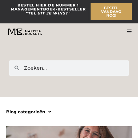
Ga
BESTEL HIER DE NUMMER 1
BESTEL
MANAGEMENTBOEK-BESTSELLER
naar
VANDAAG
"TEL UIT JE WINST"
NOG!
de
inhoud
Zoeken
Zoeken
Blog categorieën