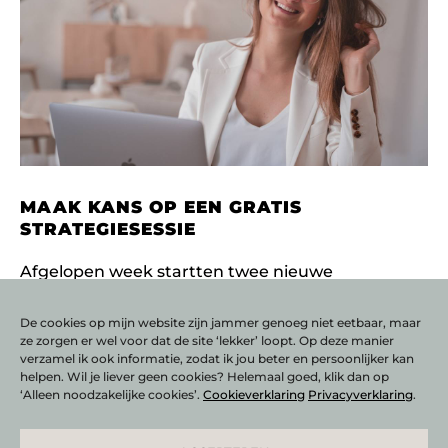
MAAK KANS OP EEN GRATIS
STRATEGIESESSIE
Afgelopen week startten twee nieuwe
bedrijven met mijn intensieve 1-1 groeitraject.
Dit is een intensief 6 maanden traject waarin
De cookies op mijn website zijn jammer genoeg niet eetbaar, maar
ze zorgen er wel voor dat de site ‘lekker’ loopt. Op deze manier
we van voor naar achteren en
verzamel ik ook informatie, zodat ik jou beter en persoonlijker kan
LEES VERDER
helpen. Wil je liever geen cookies? Helemaal goed, klik dan op
‘Alleen noodzakelijke cookies’.
Cookieverklaring
Privacyverklaring
.