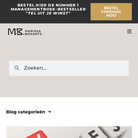
Ga
BESTEL HIER DE NUMMER 1
BESTEL
MANAGEMENTBOEK-BESTSELLER
naar
VANDAAG
"TEL UIT JE WINST"
NOG!
de
inhoud
Zoeken
Zoeken
Blog categorieën