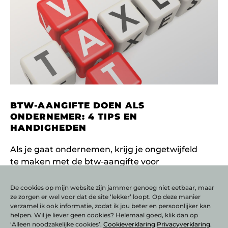
BTW-AANGIFTE DOEN ALS
ONDERNEMER: 4 TIPS EN
HANDIGHEDEN
Als je gaat ondernemen, krijg je ongetwijfeld
te maken met de btw-aangifte voor
ondernemers. Btw staat voor belasting
toegevoegde waarde, ook wel omzetbelasting
De cookies op mijn website zijn jammer genoeg niet eetbaar, maar
ze zorgen er wel voor dat de site ‘lekker’ loopt. Op deze manier
genoemd. Het
verzamel ik ook informatie, zodat ik jou beter en persoonlijker kan
LEES VERDER
helpen. Wil je liever geen cookies? Helemaal goed, klik dan op
‘Alleen noodzakelijke cookies’.
Cookieverklaring
Privacyverklaring
.