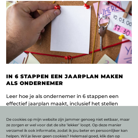
IN 6 STAPPEN EEN JAARPLAN MAKEN
ALS ONDERNEMER
Leer hoe je als ondernemer in 6 stappen een
effectief jaarplan maakt, inclusief het stellen
van doelen en KPI’s. Werk gericht aan je succes
en zet 2024 in als jouw meest winstgevende
De cookies op mijn website zijn jammer genoeg niet eetbaar, maar
ze zorgen er wel voor dat de site ‘lekker’ loopt. Op deze manier
jaar!
verzamel ik ook informatie, zodat ik jou beter en persoonlijker kan
LEES VERDER
helpen. Wil je liever geen cookies? Helemaal goed, klik dan op