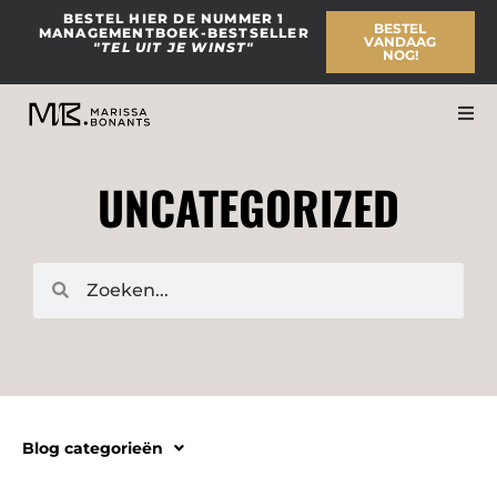
Ga
BESTEL HIER DE NUMMER 1
BESTEL
MANAGEMENTBOEK-BESTSELLER
naar
VANDAAG
"TEL UIT JE WINST"
NOG!
de
inhoud
UNCATEGORIZED
Zoeken
Zoeken
Blog categorieën